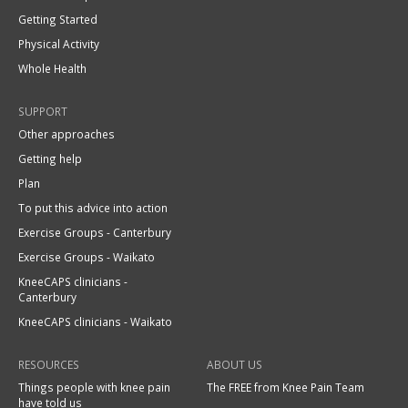
Getting Started
Physical Activity
Whole Health
SUPPORT
Other approaches
Getting help
Plan
To put this advice into action
Exercise Groups - Canterbury
Exercise Groups - Waikato
KneeCAPS clinicians -
Canterbury
KneeCAPS clinicians - Waikato
RESOURCES
ABOUT US
Things people with knee pain
The FREE from Knee Pain Team
have told us