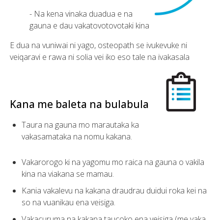
- ­Na kena vinaka duadua e na
gauna e dau vakatovotovotaki kina
E dua na vuniwai ni yago, osteopath se ivukevuke ni
veiqaravi e rawa ni solia vei iko eso tale na ivakasala
Kana me baleta na bulabula
Taura na gauna mo marautaka ka
vakasamataka na nomu kakana.
Vakarorogo ki na yagomu mo raica na gauna o vakila
kina na viakana se mamau.
Kania vakalevu na kakana draudrau duidui roka kei na
so na vuanikau ena veisiga.
Vakacuruma na kakana taucoko ena veisiga (me vaka