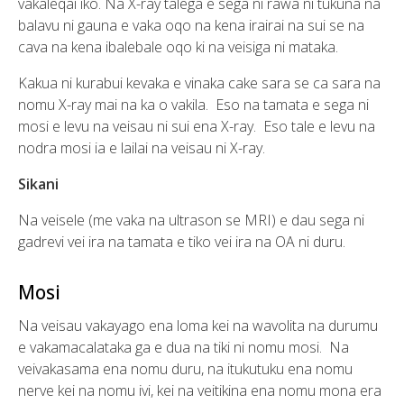
vakaleqai iko. Na X-ray talega e sega ni rawa ni tukuna na
balavu ni gauna e vaka oqo na kena irairai na sui se na
cava na kena ibalebale oqo ki na veisiga ni mataka.
Kakua ni kurabui kevaka e vinaka cake sara se ca sara na
nomu X-ray mai na ka o vakila. Eso na tamata e sega ni
mosi e levu na veisau ni sui ena X-ray. Eso tale e levu na
nodra mosi ia e lailai na veisau ni X-ray.
Sikani
Na veisele (me vaka na ultrason se MRI) e dau sega ni
gadrevi vei ira na tamata e tiko vei ira na OA ni duru.
Mosi
Na veisau vakayago ena loma kei na wavolita na durumu
e vakamacalataka ga e dua na tiki ni nomu mosi. Na
veivakasama ena nomu duru, na itukutuku ena nomu
nerve kei na nomu ivi, kei na veitikina ena nomu mona era