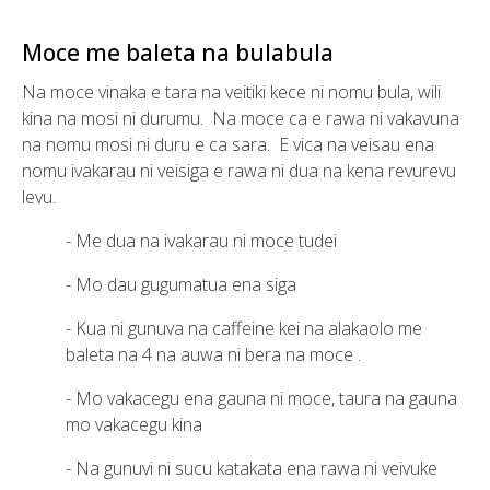
Moce me baleta na bulabula
Na moce vinaka e tara na veitiki kece ni nomu bula, wili
kina na mosi ni durumu. Na moce ca e rawa ni vakavuna
na nomu mosi ni duru e ca sara. E vica na veisau ena
nomu ivakarau ni veisiga e rawa ni dua na kena revurevu
levu.
- Me dua na ivakarau ni moce tudei
- Mo dau gugumatua ena siga
- Kua ni gunuva na caffeine kei na alakaolo me
baleta na 4 na auwa ni bera na moce .
- Mo vakacegu ena gauna ni moce, taura na gauna
mo vakacegu kina
- Na gunuvi ni sucu katakata ena rawa ni veivuke