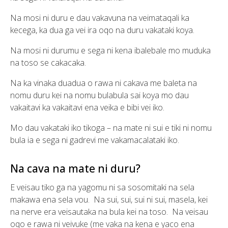
Na mosi ni duru e dau vakavuna na veimataqali ka
kecega, ka dua ga vei ira oqo na duru vakataki koya.
Na mosi ni durumu e sega ni kena ibalebale mo muduka
na toso se cakacaka.
Na ka vinaka duadua o rawa ni cakava me baleta na
nomu duru kei na nomu bulabula sai koya mo dau
vakaitavi ka vakaitavi ena veika e bibi vei iko.
Mo dau vakataki iko tikoga – na mate ni sui e tiki ni nomu
bula ia e sega ni gadrevi me vakamacalataki iko.
Na cava na mate ni duru?
E veisau tiko ga na yagomu ni sa sosomitaki na sela
makawa ena sela vou. Na sui, sui, sui ni sui, masela, kei
na nerve era veisautaka na bula kei na toso. Na veisau
oqo e rawa ni veivuke (me vaka na kena e yaco ena