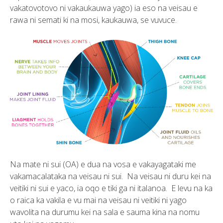
vakatovotovo ni vakaukauwa yago) ia eso na veisau e
rawa ni semati ki na mosi, kaukauwa, se vuvuce.
Na mate ni sui (OA) e dua na vosa e vakayagataki me
vakamacalataka na veisau ni sui. Na veisau ni duru kei na
veitiki ni sui e yaco, ia oqo e tiki ga ni italanoa. E levu na ka
o raica ka vakila e vu mai na veisau ni veitiki ni yago
wavolita na durumu kei na sala e sauma kina na nomu