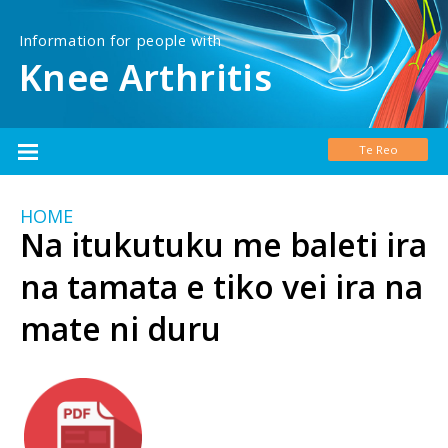
Information for people with
Knee Arthritis
Te Reo
HOME
Na itukutuku me baleti ira
na tamata e tiko vei ira na
mate ni duru