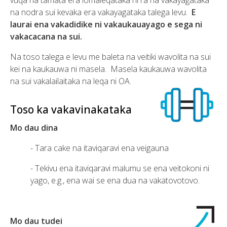
na nodra sui kevaka era vakayagataka talega levu.
E
laurai ena vakadidike ni vakaukauayago e sega ni
vakacacana na sui.
Na toso talega e levu me baleta na veitiki wavolita na sui
kei na kaukauwa ni masela. Masela kaukauwa wavolita
na sui vakalailaitaka na leqa ni OA.
Toso ka vakavinakataka
Mo dau dina
­- Tara cake na itaviqaravi ena veigauna
- Tekivu ena itaviqaravi malumu se ena veitokoni ni
yago, e.g., ena wai se ena dua na vakatovotovo.
Mo dau tudei