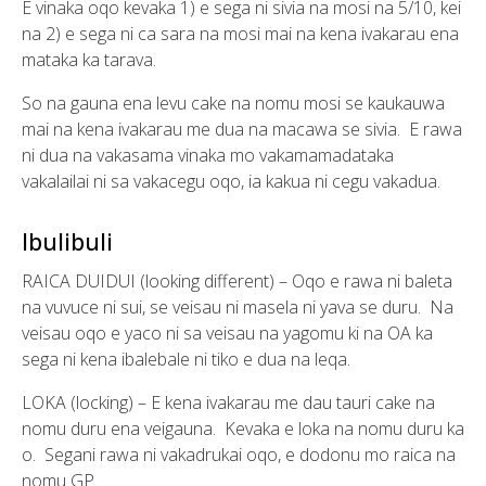
E vinaka oqo kevaka 1) e sega ni sivia na mosi na 5/10, kei
na 2) e sega ni ca sara na mosi mai na kena ivakarau ena
mataka ka tarava.
So na gauna ena levu cake na nomu mosi se kaukauwa
mai na kena ivakarau me dua na macawa se sivia. E rawa
ni dua na vakasama vinaka mo vakamamadataka
vakalailai ni sa vakacegu oqo, ia kakua ni cegu vakadua.
Ibulibuli
RAICA DUIDUI (looking different) – Oqo e rawa ni baleta
na vuvuce ni sui, se veisau ni masela ni yava se duru. Na
veisau oqo e yaco ni sa veisau na yagomu ki na OA ka
sega ni kena ibalebale ni tiko e dua na leqa.
LOKA (locking) – E kena ivakarau me dau tauri cake na
nomu duru ena veigauna. Kevaka e loka na nomu duru ka
o. Segani rawa ni vakadrukai oqo, e dodonu mo raica na
nomu GP.