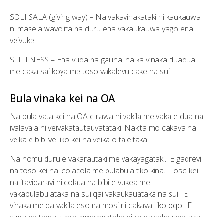
SOLI SALA (giving way) – Na vakavinakataki ni kaukauwa
ni masela wavolita na duru ena vakaukauwa yago ena
veivuke.
STIFFNESS – Ena vuqa na gauna, na ka vinaka duadua
me caka sai koya me toso vakalevu cake na sui.
Bula vinaka kei na OA
Na bula vata kei na OA e rawa ni vakila me vaka e dua na
ivalavala ni veivakatautauvatataki. Nakita mo cakava na
veika e bibi vei iko kei na veika o taleitaka.
Na nomu duru e vakarautaki me vakayagataki. E gadrevi
na toso kei na icolacola me bulabula tiko kina. Toso kei
na itaviqaravi ni colata na bibi e vukea me
vakabulabulataka na sui qai vakaukauataka na sui. E
vinaka me da vakila eso na mosi ni cakava tiko oqo. E
vuqa na tamata era lomaleqataka ni ra na vakayagataka