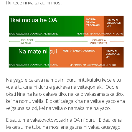
tiki kece ni ivakarau ni mosi.
Na yago e cakava na mosi ni duru ni itukutuku kece e tu
vua e tukuna ni duru e gadreva na veitaqomaki. Oqo e
okati kina na ka o cakava tiko, na ka o vakasamataka tiko,
kei na nomu vakila. E okati talega kina na veika e yaco ena
veigauna sa oti, kei na veika o namaka me na yaco.
E sautu me vakatovotovotaki na OA ni duru. E dau kena
ivakarau me tubu na mosi ena gauna ni vakaukauayago.