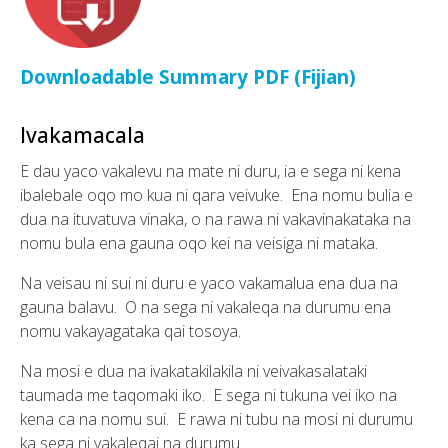
Downloadable Summary PDF (Fijian)
Ivakamacala
E dau yaco vakalevu na mate ni duru, ia e sega ni kena
ibalebale oqo mo kua ni qara veivuke. Ena nomu bulia e
dua na ituvatuva vinaka, o na rawa ni vakavinakataka na
nomu bula ena gauna oqo kei na veisiga ni mataka.
Na veisau ni sui ni duru e yaco vakamalua ena dua na
gauna balavu. O na sega ni vakaleqa na durumu ena
nomu vakayagataka qai tosoya.
Na mosi e dua na ivakatakilakila ni veivakasalataki
taumada me taqomaki iko. E sega ni tukuna vei iko na
kena ca na nomu sui. E rawa ni tubu na mosi ni durumu
ka sega ni vakaleqai na durumu.