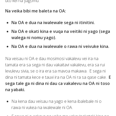
uto kei na yagomu.
Na veika bibi me baleta na OA:
Na OA e dua na iwalewale sega ni itinitini.
Na OA e okati kina e vuqa na veitiki ni yago (sega
walega ni nomu yago).
Na OA e dua na iwalewale o rawa ni veivuke kina.
Na veisau ni OA e dau mosimosi vakalevu vei ira na
tamata era sa sega ni dau vakaitavi vakalevu, era sa rui
levulevu sivia, se o ira era sa mavoa makawa. E sega ni
dina ni tamata kece e tauvi ira na OA ni ra sa qase cake.
E
sega tale ga ni dina ni dau ca vakalevu na OA ni toso
na yabaki.
Na kena dau veisau na yago e kena ibalebale ni o
rawa ni vukea na iwalewale ni OA.