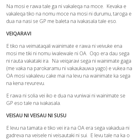
Na mosi e rawa tale ga ni vakaleqa na moce. Kevaka e
vakaleqa tiko na nomu moce na mosi ni durumu, taroga e
dua na nasi se GP me baleta na ivakasala tale eso.
VEIQARAVI
E tiko na veimataqali wainimate e rawa ni veivuke ena
mosi me tiki ni nomu iwalewale ni OA. Oqo era dau sega
ni rauta vakataki ira. Na veiqaravi sega ni wainimate gaga
(me vaka na parokaramu ni vakaukauwa yago) e vukea na
OA mosi vakalevu cake mai na levu na wainimate ka sega
na kena revurevu.
E rawa ni solia vei iko e dua na vuniwai ni wainimate se
GP eso tale na ivakasala.
VEISAU NI VEISAU NI SUSU
E levu na tamata e tiko vei ira na OA era sega vakadua ni
gadreva na veisele ni veisautaki ni sui. E levu tale na ka o