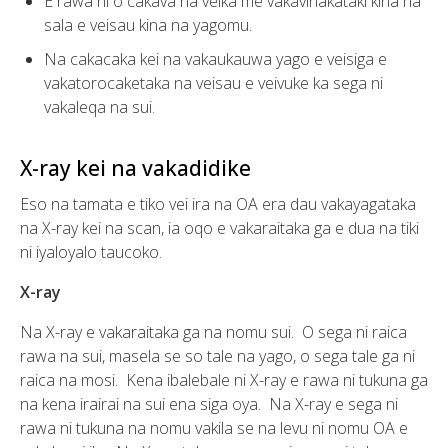
E rawa ni o cakava na veika me vakavinakataki kina na
sala e veisau kina na yagomu.
Na cakacaka kei na vakaukauwa yago e veisiga e
vakatorocaketaka na veisau e veivuke ka sega ni
vakaleqa na sui.
X-ray kei na vakadidike
Eso na tamata e tiko vei ira na OA era dau vakayagataka
na X-ray kei na scan, ia oqo e vakaraitaka ga e dua na tiki
ni iyaloyalo taucoko.
X-ray
Na X-ray e vakaraitaka ga na nomu sui. O sega ni raica
rawa na sui, masela se so tale na yago, o sega tale ga ni
raica na mosi. Kena ibalebale ni X-ray e rawa ni tukuna ga
na kena irairai na sui ena siga oya. Na X-ray e sega ni
rawa ni tukuna na nomu vakila se na levu ni nomu OA e