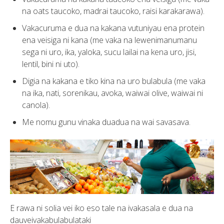
na oats taucoko, madrai taucoko, raisi karakarawa).
Vakacuruma e dua na kakana vutuniyau ena protein
ena veisiga ni kana (me vaka na lewenimanumanu
sega ni uro, ika, yaloka, sucu lailai na kena uro, jisi,
lentil, bini ni uto).
Digia na kakana e tiko kina na uro bulabula (me vaka
na ika, nati, sorenikau, avoka, waiwai olive, waiwai ni
canola).
Me nomu gunu vinaka duadua na wai savasava.
E rawa ni solia vei iko eso tale na ivakasala e dua na
dauveivakabulabulataki